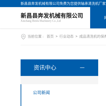
新昌县奔发机械有限公司免费为您提供
轴承清洗机厂家
站
首
关
新昌县奔发机械有限公司
页
于
Xinchang Benfa Machinery Co.,Ltd
我
产
们
品
中
当前位置 :
首页
>
行业动态
>
成品清洗机的保
新
心
闻
资
讯
联
系
资讯中心
方
式
AI客服
公司新闻