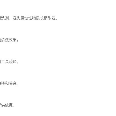
清洗剂，避免腐蚀性物质长期附着。
。
响清洗效果。
用工具疏通。
。
磨损和噪音。
提供依据。