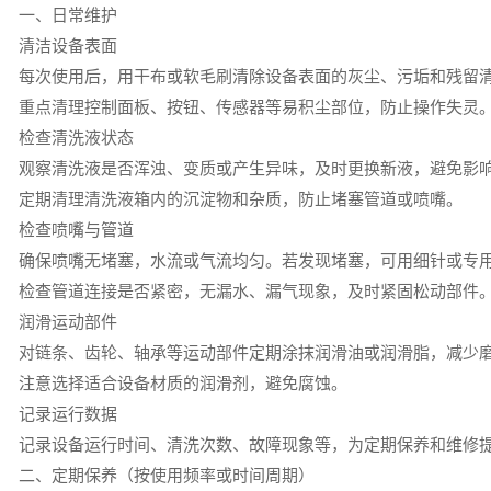
一、日常维护
清洁设备表面
每次使用后，用干布或软毛刷清除设备表面的灰尘、污垢和残留
重点清理控制面板、按钮、传感器等易积尘部位，防止操作失灵
检查清洗液状态
观察清洗液是否浑浊、变质或产生异味，及时更换新液，避免影
定期清理清洗液箱内的沉淀物和杂质，防止堵塞管道或喷嘴。
检查喷嘴与管道
确保喷嘴无堵塞，水流或气流均匀。若发现堵塞，可用细针或专
检查管道连接是否紧密，无漏水、漏气现象，及时紧固松动部件
润滑运动部件
对链条、齿轮、轴承等运动部件定期涂抹润滑油或润滑脂，减少
注意选择适合设备材质的润滑剂，避免腐蚀。
记录运行数据
记录设备运行时间、清洗次数、故障现象等，为定期保养和维修
二、定期保养（按使用频率或时间周期）