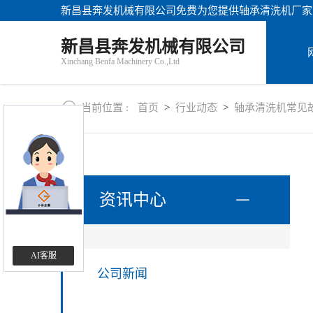
新昌县奔发机械有限公司免费为您提供
轴承清洗机厂家
站
首
关
新昌县奔发机械有限公司
页
于
Xinchang Benfa Machinery Co.,Ltd
我
产
们
品
中
当前位置 :
首页
>
行业动态
>
轴承清洗机常见
新
心
闻
资
讯
联
系
资讯中心
方
式
AI客服
公司新闻